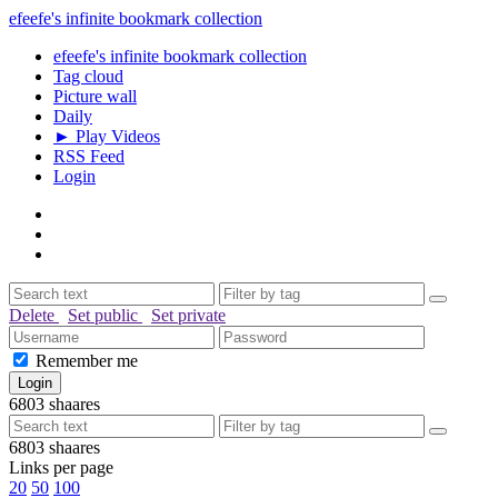
efeefe's infinite bookmark collection
efeefe's infinite bookmark collection
Tag cloud
Picture wall
Daily
► Play Videos
RSS Feed
Login
Delete
Set public
Set private
Remember me
6803
shaares
6803
shaares
Links per page
20
50
100