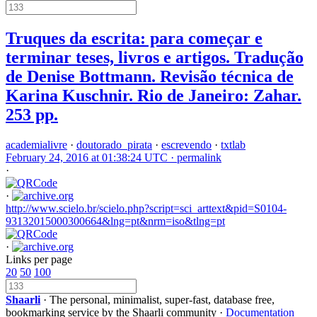
Truques da escrita: para começar e
terminar teses, livros e artigos. Tradução
de Denise Bottmann. Revisão técnica de
Karina Kuschnir. Rio de Janeiro: Zahar.
253 pp.
academialivre
·
doutorado_pirata
·
escrevendo
·
txtlab
February 24, 2016 at 01:38:24 UTC ·
permalink
·
·
http://www.scielo.br/scielo.php?script=sci_arttext&pid=S0104-
93132015000300664&lng=pt&nrm=iso&tlng=pt
·
Links per page
20
50
100
Shaarli
· The personal, minimalist, super-fast, database free,
bookmarking service by the Shaarli community ·
Documentation